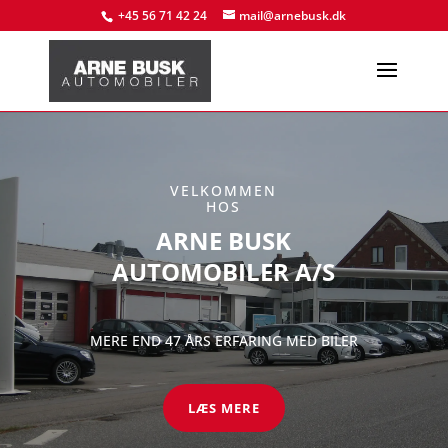
+45 56 71 42 24
mail@arnebusk.dk
VELKOMMEN
HOS
ARNE BUSK
AUTOMOBILER A/S
MERE END 47 ÅRS ERFARING MED BILER
LÆS MERE