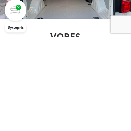
Byttepris
VORES
SAMARBEJDSPARTNERE