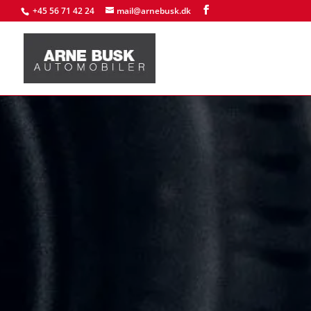
+45 56 71 42 24
mail@arnebusk.dk